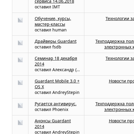
сервиса 14.06.2018
оставил
IMT
Обучение, курсы,
Технологии 
мастер-классы
оставил
human
Драйверы Guardant
Техподдержка пол
оставил
fsdb
электронных 
Семинар 18 декабря
Технологии 
2014
оставил
Александр (Rouse_) Багель
Guardant Mobile 3.0 +
Новости пр
OS X
оставил
AndreyStepin
Ругается антивирус.
Техподдержка пол
оставил
Phoenix
электронных 
Анонсы Guardant
Новости пр
2014
оставил
AndreyStepin