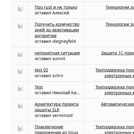
Про rust и не только
Технологии 
оставил
Алексей
Получить количество
Технологии 
дней до деактивации
алгоритма
оставил
olegneyfeld
непонятная ситуация
Защита 1С-при
оставил
vunnit
test 02
Техподдержка пол
оставил
schrv
электронных 
Test
Техподдержка пол
оставил
Николай Киблицкий
электронных 
Архитектура проекта
Автоматическа
защиты SLK
оставил
verminoid
Подключение
Техподдержка пол
приложения из linux
электронных 