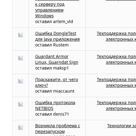
к серверу под
управлением
Windows
оставил
artem_vld
Ошибка DongleTest
Техподдержка пол
для Java приложения
электронных 
оставил
Rustem
Guardant Armor
Техподдержка пол
Linux, Guarndat Sign
электронных 
оставил
maksp1
Подскажите, от чего
Техподдержка пол
ключ?
электронных 
оставил
miaccaunt
Ошибка протокола
Техподдержка пол
NETBIOS
электронных 
оставил
denis71
Возникла проблема с
Технологии 
перезапуском