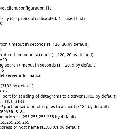
et client configuration file
ority (0 = protocol is disabled, 1 = used first)
S]
tion timeout in seconds (1..120, 20 by default)
0
ration timeout in seconds (1..120, 20 by default)
=20
ng search timeout in seconds (1..120, 5 by default)
=5
et server information
 (3182 by default)
3182
P port for sending of datagrams to a server (3183 by default)
CLIENT=3183
P port for sending of replies to a client (3184 by default)
SERVER=3184
ng address (255.255.255.255 by default)
55.255.255.255
ddress or host name (127.0.0.1 by default)