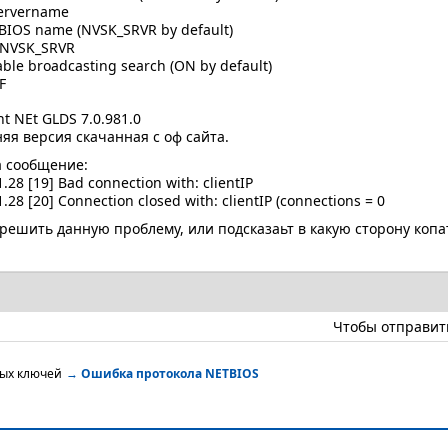
ervername
TBIOS name (NVSK_SRVR by default)
NVSK_SRVR
able broadcasting search (ON by default)
F
t NEt GLDS 7.0.981.0
яя версия скачанная с оф сайта.
а сообщение:
.28 [19] Bad connection with: clientIP
.28 [20] Connection closed with: clientIP (connections = 0
ешить данную проблему, или подсказаьт в какую сторону копат
Чтобы отправит
ных ключей
→
Ошибка протокола NETBIOS