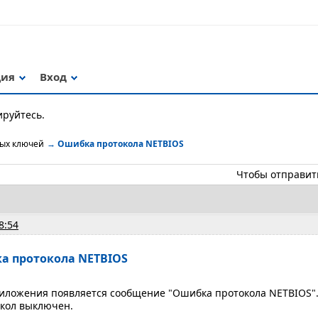
ция
Вход
ируйтесь.
ных ключей
→
Ошибка протокола NETBIOS
Чтобы отправит
8:54
а протокола NETBIOS
иложения появляется сообщение "Ошибка протокола NETBIOS". 
окол выключен.