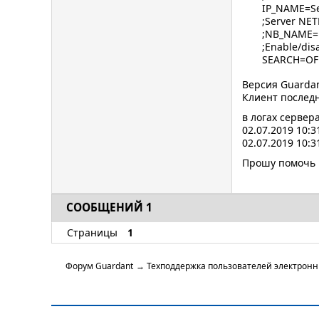
IP_NAME=S
;Server NE
;NB_NAME=
;Enable/dis
SEARCH=OF
Версия Guardan
Клиент последн
в логах сервер
02.07.2019 10:31
02.07.2019 10:31
Прошу помочь р
СООБЩЕНИЙ 1
Страницы
1
Форум Guardant
→
Техподдержка пользователей электрон