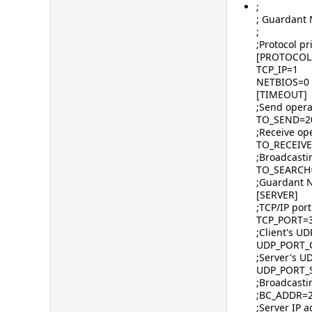
;
; Guardant N
;
;Protocol pri
[PROTOCOL
TCP_IP=1
NETBIOS=0
[TIMEOUT]
;Send opera
TO_SEND=2
;Receive ope
TO_RECEIVE
;Broadcasti
TO_SEARCH
;Guardant N
[SERVER]
;TCP/IP port
TCP_PORT=
;Client's UD
UDP_PORT_
;Server's UD
UDP_PORT_
;Broadcasti
;BC_ADDR=2
;Server IP a