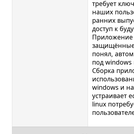
требует ключ
наших польз
ранних выпу
доступ к бу
Приложение б
защищённые п
понял, авто
под windows 
Сборка прило
использован
windows и на
устраивает ес
linux потреб
пользователей