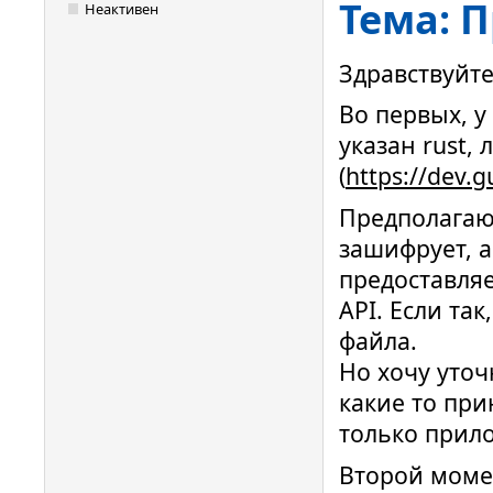
Тема: П
Неактивен
Здравствуйте
Во первых, у
указан rust, 
(
https://dev.
Предполагаю
зашифрует, а
предоставляе
API. Если та
файла.
Но хочу уточ
какие то пр
только прило
Второй момен