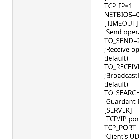
TCP_IP=1
NETBIOS=
[TIMEOUT]
;Send opera
TO_SEND=
;Receive op
default)
TO_RECEIV
;Broadcasti
default)
TO_SEARC
;Guardant 
[SERVER]
;TCP/IP por
TCP_PORT
;Client's U