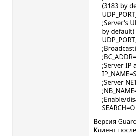
(3183 by de
UDP_PORT
;Server's U
by default)
UDP_PORT
;Broadcasti
;BC_ADDR=
;Server IP 
IP_NAME=S
;Server NE
;NB_NAME
;Enable/dis
SEARCH=O
Версия Guard
Клиент после