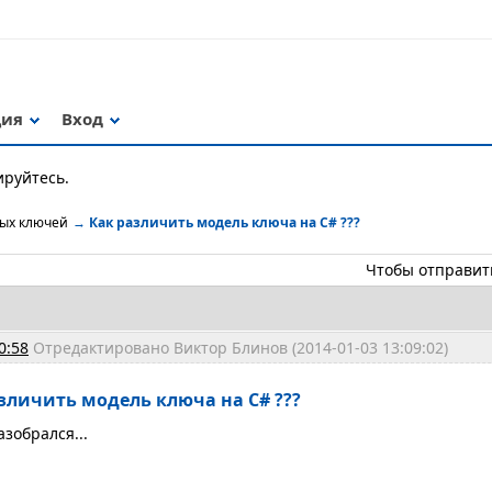
ция
Вход
ируйтесь.
ных ключей
→
Как различить модель ключа на C# ???
Чтобы отправит
0:58
Отредактировано Виктор Блинов (2014-01-03 13:09:02)
азличить модель ключа на C# ???
азобрался...