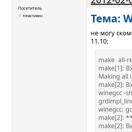
Посетитель
Тема: 
Неактивен
не могу ском
11.10:
make all-re
make[1]: Вх
Making all i
make[2]: Вх
winegcc -s
grdimpl_lin
winegcc: gc
make[2]: *
make[2]: В