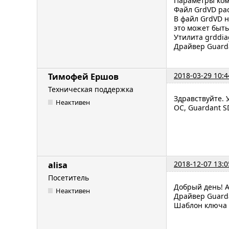
Параметры ком
Файл GrdVD рас
В файл GrdVD н
это может быть
Утилита grddia
Драйвер Guarda
2018-03-29 10:4
Тимофей Ершов
Техническая поддержка
Здравствуйте. 
Неактивен
ОС, Guardant S
2018-12-07 13:0
alisa
Посетитель
Добрый день! 
Неактивен
Драйвер Guarda
Шаблон ключа б