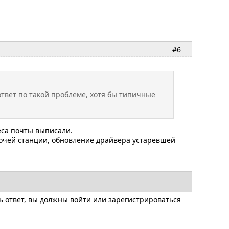
#6
ответ по такой проблеме, хотя бы типичные
реса почты выписали.
очей станции, обновление драйвера устаревшей
ь ответ, вы должны
войти
или
зарегистрироваться