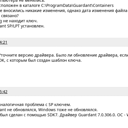
пьютера не менялись.
положен в каталоге C:\ProgramData\Guardant\Containers
е вносились никакие изменения, однако дата изменения файла
 связано?
g не находит ключ.
nt SP/LPT установлен.
4:21
Уточните версию драйвера. Было ли обновление драйвера, если
DK, с которым был создан шаблон ключа.
5:42
Аналогичная проблема с SP ключем.
nt не обновлялся, Windows тоже не обновлялся.
ыл сделан с помощью SDK7. Драйвер Guardant 7.0.306.0. ОС - 