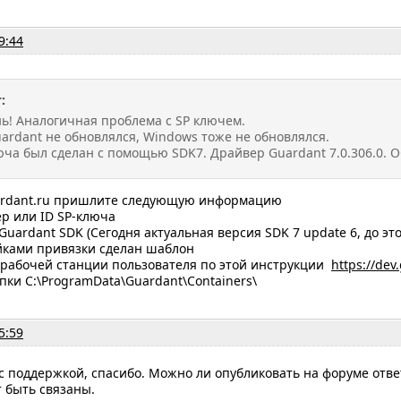
9:44
:
ь! Аналогичная проблема с SP ключем.
ardant не обновлялся, Windows тоже не обновлялся.
ча был сделан с помощью SDK7. Драйвер Guardant 7.0.306.0. ОС
ardant.ru пришлите следующую информацию
р или ID SP-ключа
Guardant SDK (Сегодня актуальная версия SDK 7 update 6, до эт
йками привязки сделан шаблон
рабочей станции пользователя по этой инструкции
https://dev
ки C:\ProgramData\Guardant\Containers\
5:59
с поддержкой, спасибо. Можно ли опубликовать на форуме отве
т быть связаны.