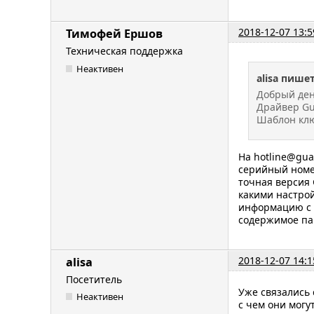
2018-12-07 13:5
Тимофей Ершов
Техническая поддержка
Неактивен
alisa пишет
Добрый ден
Драйвер Gu
Шаблон клю
На hotline@gu
серийный номе
точная версия 
какими настро
информацию с 
содержимое пап
2018-12-07 14:1
alisa
Посетитель
Уже связались 
Неактивен
с чем они могу