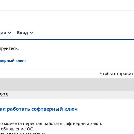
ция
Вход
ируйтесь.
тверный ключ
Чтобы отправит
5:35
тал работать софтверный ключ
го момента перестал работать софтверный ключ.
 обновление ОС.