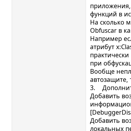
приложения, 
функций в иск
На сколько м
Obfuscar в к
Например ес
атрибут x:Cla
практически
при обфускац
Вообще непл
автозащите, т
3. Дополнит
Добавить во
информацион
[DebuggerDisp
Добавить во
локальных п