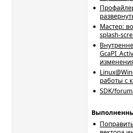
Профайлер
развернут
Мастер: в
splash-sc
Внутренне
GcaPI_Acti
изменения
Linux@Win
работы с 
SDK/forum
Выполненн
Поправить
вектора и