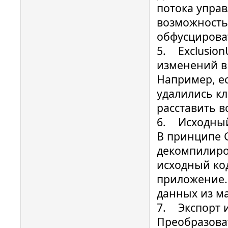
потока управ
возможность 
обфусцирова
5. Exclusion
изменений в 
Например, ес
удалились кл
расставить в
6. Исходный 
В принципе G
декомпилиров
исходный код
приложение.
данных из ма
7. Экспорт из
Преобразова