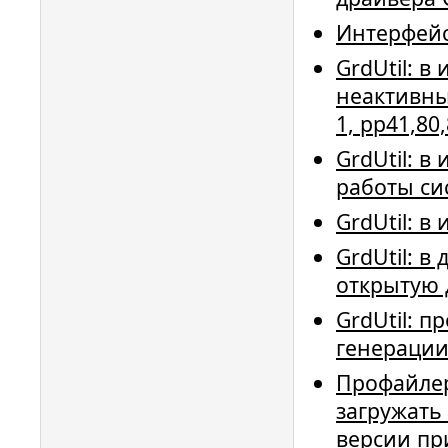
Интерфейс
GrdUtil: 
неактивны
1, pp41,80,
GrdUtil: 
работы си
GrdUtil: в
GrdUtil: 
открытую
GrdUtil: п
генерации
Профайлер
загружать
версии пр