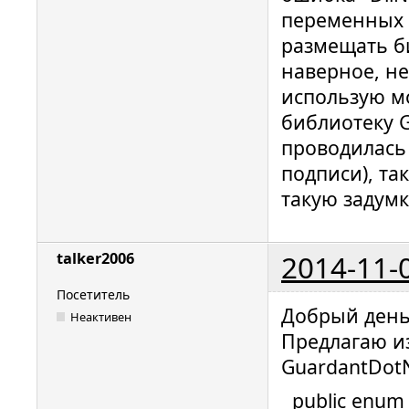
переменных 
размещать б
наверное, не
использую м
библиотеку G
проводилась 
подписи), та
такую задумк
2014-11-
talker2006
Посетитель
Добрый день
Неактивен
Предлагаю и
GuardantDotN
public enum