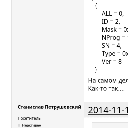
{
ALL = 0,
ID = 2,
Mask = 0x
NProg = 1
SN = 4,
Type = 0x
Ver = 8
}
На самом дел
Как-то так....
2014-11-
Станислав Петрушевский
Посетитель
Неактивен