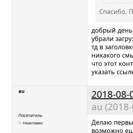
Спасибо. 
добрый день.
убрали загру
тд в заголов
никакого см
что этот кон
указать ссыл
2018-08-
au
au (2018-
Посетитель
Делаю первы
Неактивен
возможно еще