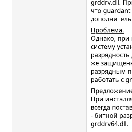
grddrv.dll. П
что guardant
дополнитель
Проблема.
Однако, при 
систему уста
разрядность 
же защищенн
разрядным п
работать с gr
Предложение
При инсталл
всегда постав
- битной раз
grddrv64.dll.