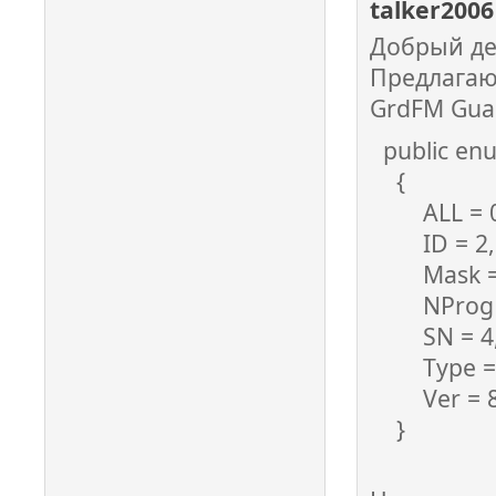
talker200
Добрый де
Предлагаю
GrdFM Guar
public en
{
ALL = 0
ID = 2,
Mask = 
NProg =
SN = 4
Type = 
Ver = 
}