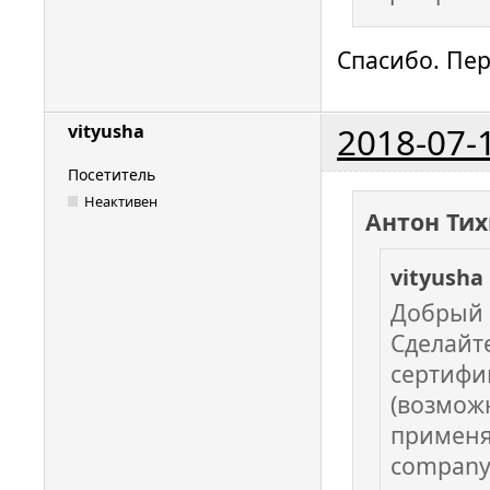
Спасибо. Пе
2018-07-
vityusha
Посетитель
Неактивен
Антон Тих
vityusha
Добрый 
Сделайт
сертифи
(возмож
применя
company.