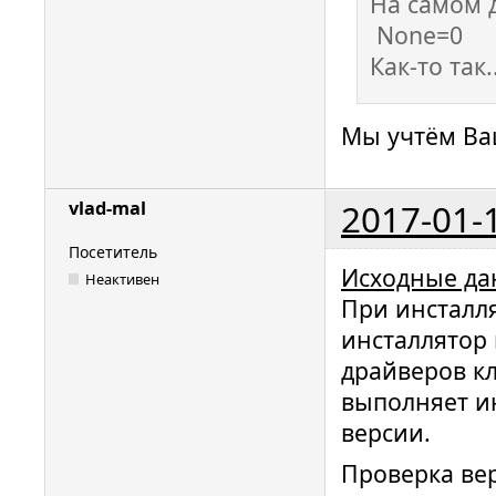
На самом д
None=0
Как-то так..
Мы учтём Ва
2017-01-
vlad-mal
Посетитель
Исходные да
Неактивен
При инсталл
инсталлятор
драйверов к
выполняет и
версии.
Проверка ве