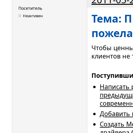
Посетитель
Тема: 
Неактивен
пожел
Чтобы ценны
клиентов не 
Поступивш
Написать р
предыдущи
современн
Добавить 
Создать M
драйвера 