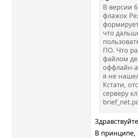
В версии 6
флажок Реж
формируетс
что дальш
пользоват
ПО. Что ра
файлом де
оффлайн-а
я не нашел?
Кстати, от
серверу кл
brief_net.p
Здравствуйте
В принципе,