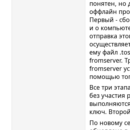
понятен, но 
оффлайн проц
Первый - сб
и о компьюте
отправка это
осуществляет
ему файл .to
fromserver. 
fromserver у
помощью тог
Все три этап
без участия 
выполняются
ключ. Второ
По новому с