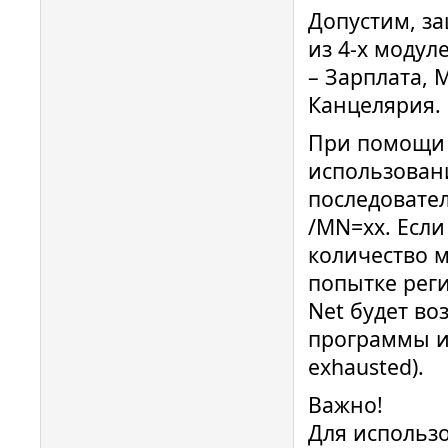
Допустим, з
из 4-х модул
– Зарплата, 
Канцелярия.
При помощи 
использован
последовате
/MN=хх. Есл
количество м
попытке рег
Net будет во
программы ис
exhausted).
Важно!
Для использ