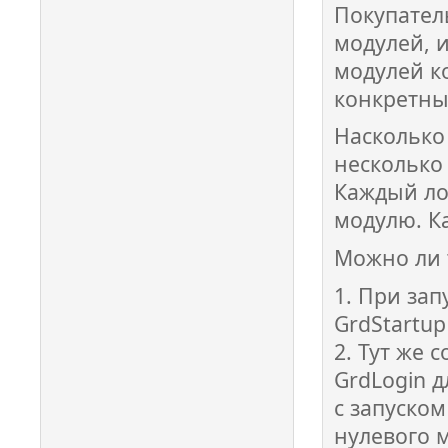
Покупател
модулей, 
модулей к
конкретны
Насколько
несколько
Каждый ло
модулю. Ка
Можно ли 
1. При за
GrdStartup
2. Тут же 
GrdLogin д
с запуском
нулевого 