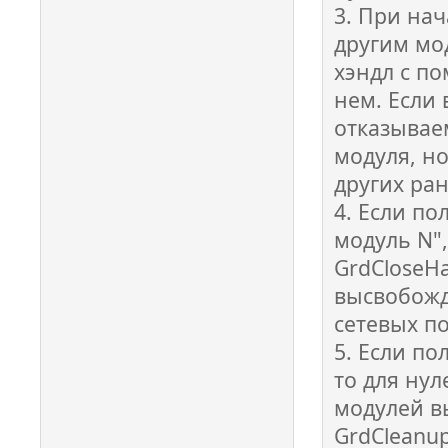
3. При на
другим мод
хэндл с п
нем. Если 
отказывае
модуля, н
других ра
4. Если п
модуль N",
GrdCloseHa
высвобожд
сетевых п
5. Если п
то для ну
модулей в
GrdCleanup