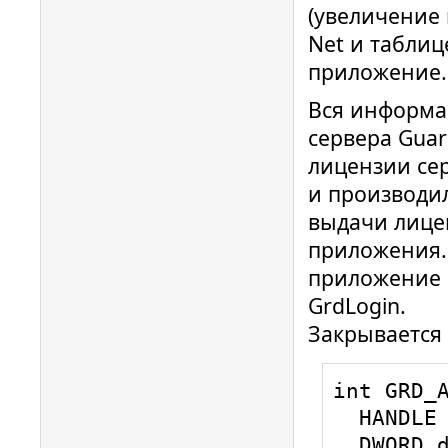
(увеличение 
Net и таблиц
приложение.
Вся информа
сервера Guar
лицензии сер
и производил
выдачи лице
приложения. 
приложение 
GrdLogin.
Закрывается 
int GRD_A
  HANDLE hGrd,

  DWORD dwMode
