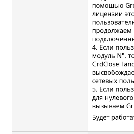
помощью GrdC
лицензии это
пользователю
продолжаем 
подключенны
4. Если поль
модуль N", т
GrdCloseHand
высвобождает
сетевых поль
5. Если поль
для нулевог
вызываем Grd
Будет работа