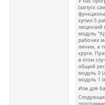
У нас прог
(запуск с
функциона
купил 5 р
лицензий 
модуль "К
рабочих м
линии, а 
круги. Пра
в этом слу
общий ресу
модуль 0 (
модуль 1 (к
Или для ба
Следующий
программе.