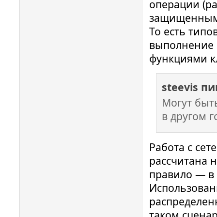
операции (р
защищенными
То есть типо
выполнение L
функциями кл
steevis п
Могут быть
в другом г
Работа с се
рассчитана н
правило — в 
Использован
распределен
таком сцена