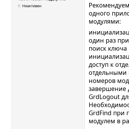
Рекомендуем
Неактивен
одного прил
модулями:
инициализаци
один раз при
поиск ключа 
инициализац
доступ к от
отдельными 
номеров мод
завершение 
GrdLogout дл
Необходимос
GrdFind при 
модулем в ра