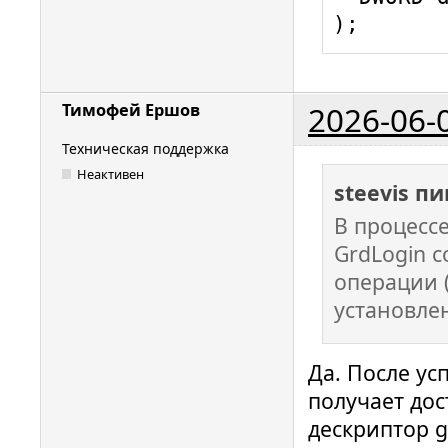
); 
2026-06-
Тимофей Ершов
Техническая поддержка
Неактивен
steevis п
В процесс
GrdLogin с
операции (
установле
Да. После у
получает дос
дескриптор 