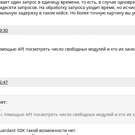
ает один запрос в единицу времени, то есть, в случае одновр
идесяти запросов. На обработку запроса уходит время, но исчи
льную задержку в таком кейсе. Но более точную картину вы у
9:30
омощью API посмотреть число свободных модулей и кто их заня
2:47
ет:
.
 с помощью API посмотреть число свободных модулей и кто их з
uardant SDK такой возможности нет.