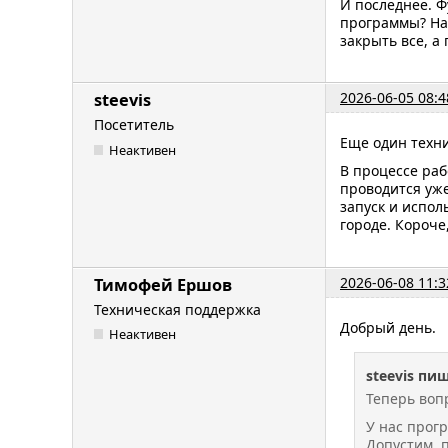
И последнее. Ф
программы? На
закрыть все, а
2026-06-05 08:4
steevis
Посетитель
Еще один техн
Неактивен
В процессе раб
проводится уж
запуск и испол
городе. Короче,
2026-06-08 11:3
Тимофей Ершов
Техническая поддержка
Добрый день.
Неактивен
steevis пиш
Теперь воп
У нас прог
Допустим, 