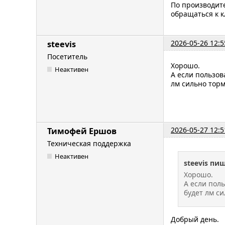
По производите
обращаться к к
2026-05-26 12:5
steevis
Посетитель
Хорошо.
Неактивен
А если пользов
лм сильно торм
2026-05-27 12:5
Тимофей Ершов
Техническая поддержка
Неактивен
steevis пиш
Хорошо.
А если поль
будет лм с
Добрый день.