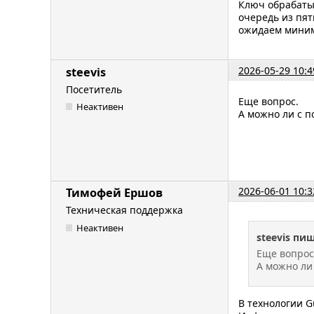
Ключ обрабатыв
очередь из пят
ожидаем минима
2026-05-29 10:4
steevis
Посетитель
Еще вопрос.
Неактивен
А можно ли с п
2026-06-01 10:3
Тимофей Ершов
Техническая поддержка
Неактивен
steevis пиш
Еще вопрос
А можно ли
В технологии G