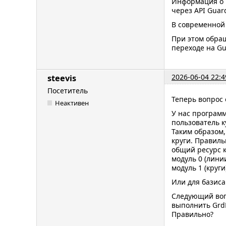
Информация о к
через API Guar
В современной 
При этом обращ
переходе на Gu
2026-06-04 22:4
steevis
Посетитель
Теперь вопрос 
Неактивен
У нас программ
пользователь к
Таким образом,
круги. Правиль
общий ресурс к
модуль 0 (линии
модуль 1 (круги)
Или для базиса
Следующий вопр
выполнить GrdL
Правильно?