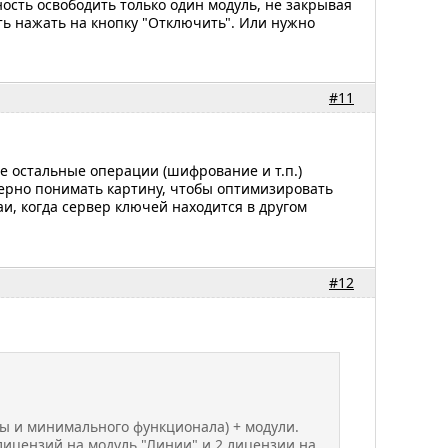
ость освободить только один модуль, не закрывая
ь нажать на кнопку "Отключить". Или нужно
#11
се остальные операции (шифрование и т.п.)
мерно понимать картину, чтобы оптимизировать
аи, когда сервер ключей находится в другом
#12
мы и минимального функционала) + модули.
лицензий на модуль "Линии" и 2 лицензии на