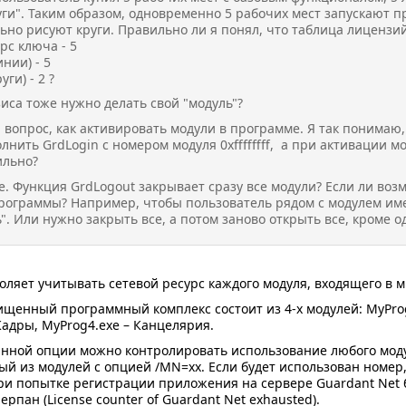
ги". Таким образом, одновременно 5 рабочих мест запускают пр
но рисуют круги. Правильно ли я понял, что таблица лицензий
рс ключа - 5
инии) - 5
уги) - 2 ?
иса тоже нужно делать свой "модуль"?
вопрос, как активировать модули в программе. Я так понимаю,
лнить GrdLogin с номером модуля 0xffffffff, а при активации 
ильно?
. Функция GrdLogout закрывает сразу все модули? Если ли воз
рограммы? Например, чтобы пользователь рядом с модулем име
. Или нужно закрыть все, а потом заново открыть все, кроме о
оляет учитывать сетевой ресурс каждого модуля, входящего в
щенный программный комплекс состоит из 4-х модулей: MyProg1
Кадры, MyProg4.exe – Канцелярия.
нной опции можно контролировать использование любого модул
ый из модулей с опцией /MN=хх. Если будет использован номе
ри попытке регистрации приложения на сервере Guardant Net 
рпан (License counter of Guardant Net exhausted).