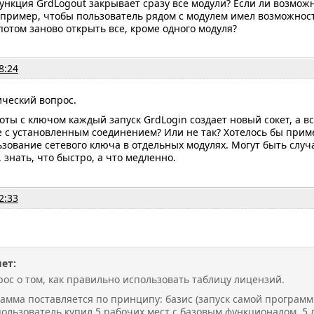
ункция GrdLogout закрывает сразу все модули? Если ли возможн
пример, чтобы пользователь рядом с модулем имел возможност
 потом заново открыть все, кроме одного модуля?
8:24
ический вопрос.
оты с ключом каждый запуск GrdLogin создает новый сокет, а в
е с установленным соединением? Или не так? Хотелось бы при
ьзование сетевого ключа в отдельных модулях. Могут быть случ
 знать, что быстро, а что медленно.
2:33
ет:
рос о том, как правильно использовать таблицу лицензий.
рамма поставляется по принципу: базис (запуск самой програм
пользователь купил 5 рабочих мест с базовым функционалом, 5 