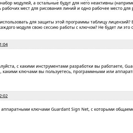
абор модулей, а остальные будут для него неактивны (наприме
 рабочих мест для рисования линий и одно рабочее место для 
использовать для защиты этой программы таблицу лицензий? Ес
каждого модуля свою сессию работы с ключом? Не будет ли это
1:04
луйста, с какими инструментами разработки вы работаете, Gua
е, какими ключами вы пользуетесь, программными или аппара
2:02
 аппаратными ключами Guardant Sign Net, с которыми общаемс