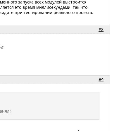
еменного запуска всех модулей выстроится
сляется это время миллисекундами, так что
видите при тестировании реального проекта.
#8
л?
#9
анял?