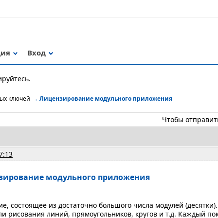
ция
Вход
ируйтесь.
ных ключей
→
Лицензирование модульного приложения
Чтобы отправит
7:13
нзирование модульного приложения
е, состоящее из достаточно большого числа модулей (десятки)
и рисования линий, прямоугольников, кругов и т.д. Каждый п