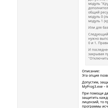
модуль "Кру
дополнитель
общий ресу
модуль 0 (л
модуль 1 (кр
Или для баз
Следующий 
нужно выпо
0 и 1. Прав
И последнее
закрывая п
"Отключить"
Описание:
Эта опция позв
Допустим, защи
MyProg3.exe – 
При помощи да
защитить кажд
лицензий, то п
программы исче