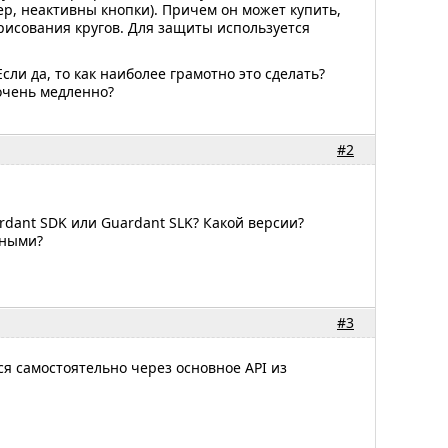
р, неактивны кнопки). Причем он может купить,
рисования кругов. Для защиты используется
ли да, то как наиболее грамотно это сделать?
 очень медленно?
#2
rdant SDK или Guardant SLK? Какой версии?
тными?
#3
я самостоятельно через основное API из