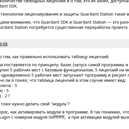
оличестве свободных лицензий и о том, кто их занял, доступна
dant SDK.
технологии лицензирования и защиты Guardant Station такая 
аем внимание, что Guardant SDK и Guardant Station — это раз
ardant Station потребуется существенная переработка проекта
9:08
о том, как правильно использовать таблицу лицензий.
а поставляется по принципу: базис (запуск самой программы и
упил 5 рабочих мест с базовым функционалом, 5 лицензий на мо
 одновременно 5 рабочих мест запускают программу и рисуют л
но ли я понял, что таблица лицензий в этом случае имеет вид:
люча - 5
) - 5
 - 2 ?
 тоже нужно делать свой "модуль"?
ос, как активировать модули в программе. Я так понимаю, что
ogin с номером модуля 0xffffffff, а при активации модулей выз