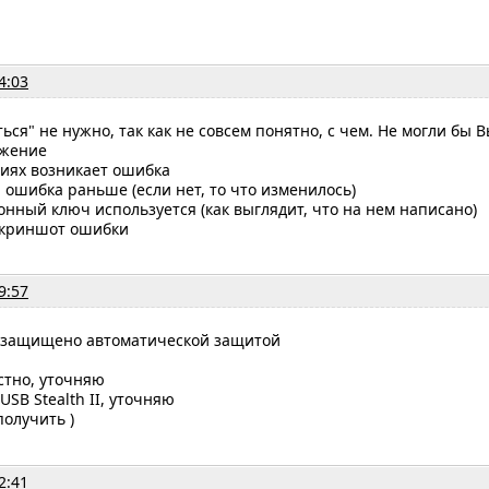
4:03
ться" не нужно, так как не совсем понятно, с чем. Не могли бы
ожение
овиях возникает ошибка
и ошибка раньше (если нет, то что изменилось)
ронный ключ используется (как выглядит, что на нем написано)
 скриншот ошибки
9:57
 защищено автоматической защитой
естно, уточняю
 USB Stealth II, уточняю
получить )
2:41