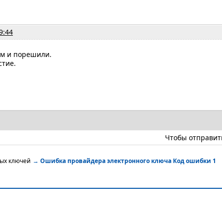
9:44
ом и порешили.
стие.
Чтобы отправит
ных ключей
→
Ошибка провайдера электронного ключа Код ошибки 1