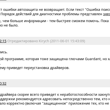
т ошибки автозащита не возвращает. Если текст "Ошибка поиск
. Порядок действий для диагностики проблемы представлен
зде
, чем больше информации - тем быстрее сможем помочь. Пока 
о не было.
2:15
Отредактировано Kirych (2011-06-01 15:43:09)
лись.
гой программе, которая тоже защищена глючами Guardant, но ха
.
ему приведет переустановка драйверов.
0:32
драйвера скорее всего приведет к неработоспособности хакну
ддержки рекомендуется адресовать непосредственно тем, кто н
тало корректно (включая "защищенное" приложение тех, кто не