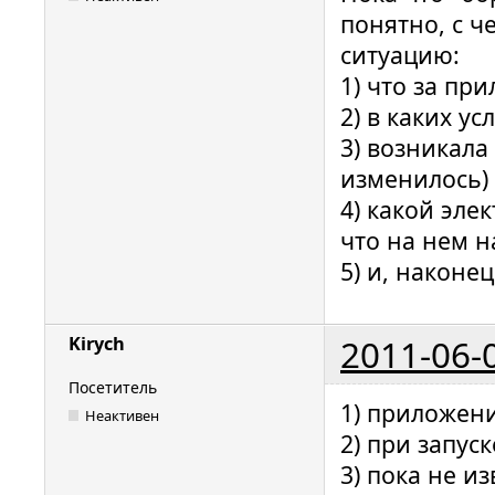
понятно, с ч
ситуацию:
1) что за пр
2) в каких у
3) возникала
изменилось)
4) какой эле
что на нем н
5) и, наконе
2011-06-
Kirych
Посетитель
1) приложен
Неактивен
2) при запуск
3) пока не и