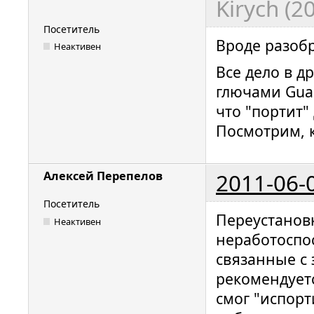
Kirych (2
Посетитель
Вроде разоб
Неактивен
Все дело в д
глючами Guar
что "портит"
Посмотрим, к
2011-06-
Алексей Перепелов
Посетитель
Переустановк
Неактивен
неработоспо
связанные с
рекомендуетс
смог "испорт