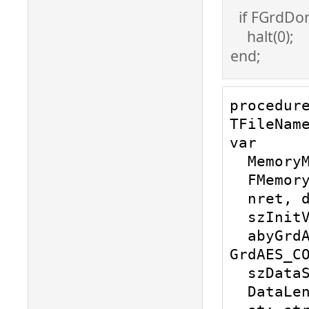
if FGrdDon
halt(0);
end;
procedure
TFileName
var

  MemoryMap: TMemoryStream;

  FMemory: Pointer;

  nret, dw, lenVectorAES: DWORD;

  szInitVectorAES, szDataPsw: string;

  abyGrdAES_Context: array [0 .. 
GrdAES_CO
  szDataStr: string;

  DataLen: DWORD;
