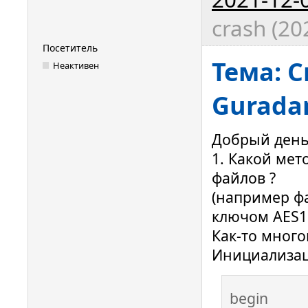
crash (20
Посетитель
Тема: 
Неактивен
Gurada
Добрый день
1. Какой ме
файлов ?
(например ф
ключом AES12
Как-то многов
Инициализац
begin