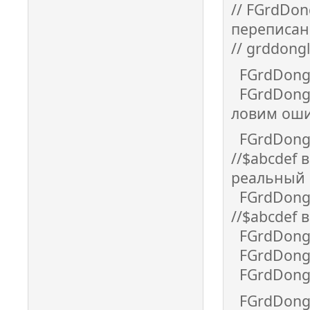
// FGrdDon
переписан
// grddong
FGrdDongle
FGrdDongle
ловим оши
FGrdDongle
//$abcdef
реальный
FGrdDongle
//$abcdef
FGrdDongle
FGrdDongle
FGrdDongl
FGrdDongl