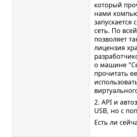
который про
нами компью
запускается
сеть. По все
позволяет та
лицензия хр
разработчик
о машине "Се
прочитать ее
использовать
виртуальног
2. API и авт
USB, но с п
Есть ли сейч