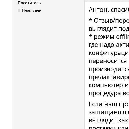
Посетитель
Антон, спасиб
Неактивен
* Отзыв/пере
выглядит по
* режим offl
где надо ак
конфигураци
переносится
производитс
предактивир
компьютер и 
процедура во
Если наш про
защищается 
выглядит ка
поставки кли