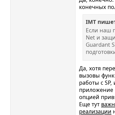
конечных по
IMT пишет
Если наш 
Net и защ
Guardant 
подготовки
Да, хотя пер
вызовы функ
работы с SP,
приложение 
опцией привя
Еще тут
важн
реализации
н