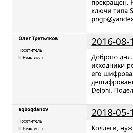
прекращен. 
ключи типа S
pngp@yandex
2016-08-
Олег Третьяков
Посетитель
Доброго дня
Неактивен
исходники р
его шифрова
дешифровани
Delphi. Поде
2018-05-
agbogdanov
Посетитель
Коллеги, ну
Неактивен