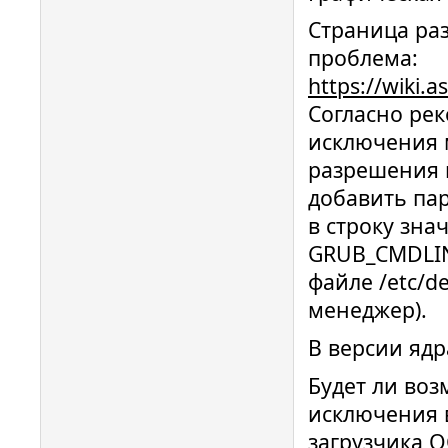
Страница раз
проблема:
https://wiki.
Согласно ре
исключения 
разрешения 
добавить пар
в строку зна
GRUB_CMDLIN
файле /etc/d
менеджер).
В версии ядр
Будет ли во
исключения 
загрузчика О