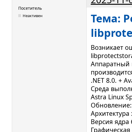
Посетитель
Тема: P
Неактивен
libprot
Возникает ош
libprotectsto
Аппаратный 
производитс
.NET 8.0. + Av
Среда выпол
Astra Linux Sp
Обновление: 
Архитектура 
Версия ядра 6
Графическая