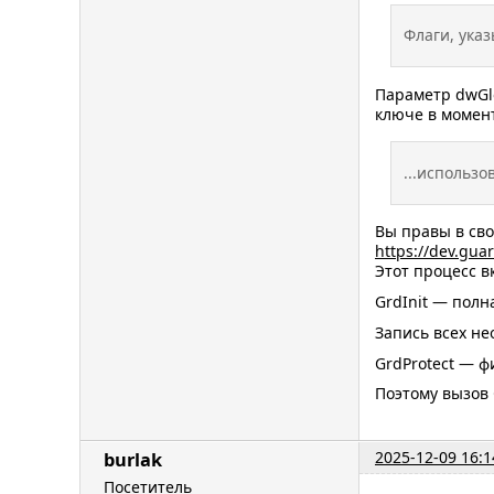
Флаги, ука
Параметр dwGlo
ключе в момент
...использов
Вы правы в сво
https://dev.gua
Этот процесс в
GrdInit — полн
Запись всех не
GrdProtect — ф
Поэтому вызов 
2025-12-09 16:1
burlak
Посетитель