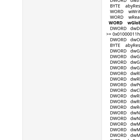
DWORD dwInde
BYTE abyReser
WORD wWritePro
WORD wReadPro
WORD wGlob
DWORD dwDongl
>= 0x01000011h 
DWORD dwOld
BYTE abyReserv
DWORD dwGrDrv
DWORD dwGrDr
DWORD dwGrD
DWORD dwGrDr
DWORD dwRkmU
DWORD dwRkmA
DWORD dwPrnP
DWORD dwClien
DWORD dwRFl
DWORD dwRPr
DWORD dwRcn_
DWORD dwNcm
DWORD dwNSKCli
DWORD dwMo
DWORD dwMc
DWORD dwMemo