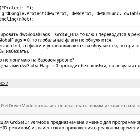
orHandling(nRet);
ировать dwGlobalFlags = GrdGF_HID, то ключ переводится в режи
lobalFlags = 0, то глобальные флаги не обнуляются.
вызов Init, то флаги и устанавливаются, и обнуляются, но при 
бы избежать).
о не понимаю на базовом уровне?
с флагами dwGlobalFlags = 0 проходит без ошибки, но результат 
3:27
dSetDriverMode позволяет переключать режим из клиентской 
нкция GrdSetDriverMode предназначена именно для программн
HID-режимом) из клиентского приложения в реальном времени.