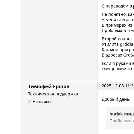
С переводом в 
Не понятно, ка
У меня всегда 
В примерах из 
Проблема в том
Второй вопрос 
Утилита grddia
Как мне прогр
В адресах GrdS
Если я руками 
смещением 4 в 
2025-12-08 11:2
Тимофей Ершов
Техническая поддержка
Добрый день.
Неактивен
burlak пиш
Проблема в 