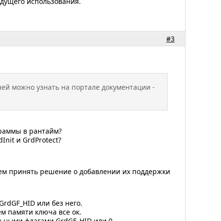
удущего использования.
#3
ней можно узнать на портале документации -
раммы в рантайм?
nit и GrdProtect?
жем принять решение о добавлении их поддержки
GrdGF_HID или без него.
м памяти ключа все ок.
льными флагами GrdGF_HID или 0.