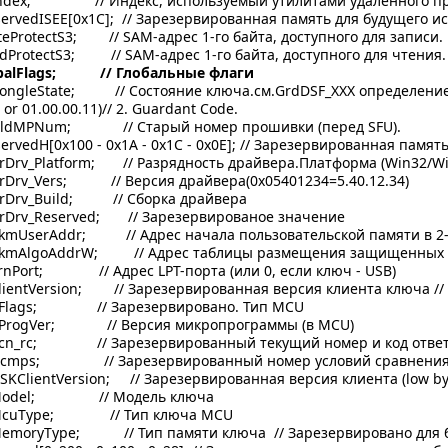
x; // Индекс, используемый утилитами удаленного пр
vedISEE[0x1C]; // Зарезервированная память для будущего и
tectS3; // SAM-адрес 1-го байта, доступного для записи. Ес
tectS3; // SAM-адрес 1-го байта, доступного для чтения. Ес
alFlags; // Глобальные флаги
eState; // Состояние ключа.см.GrdDSF_XXX определение // В
or 01.00.00.11)// 2. Guardant Code.
MPNum; // Старый номер прошивки (перед SFU).
edH[0x100 - 0x1A - 0x1C - 0x0E]; // Зарезервированная памят
_Platform; // Разрядность драйвера.Платформа (Win32/Wi
v_Vers; // Версия драйвера(0х05401234=5.40.12.34)
rv_Build; // Сборка драйвера
v_Reserved; // Зарезервированое значение
serAddr; // Адрес начала пользовательской памяти в 2-х
lgoAddrW; // Адрес таблицы размещения защищенных яч
ort; // Адрес LPT-порта (или 0, если ключ - USB)
tVersion; // Зарезервированная версия клиента ключа // S
ags; // Зарезервировано. Тип MCU
ogVer; // Версия микропрограммы (в MCU)
rc; // Зарезервированный текущий номер и код отве
ps; // Зарезервированный номер условий сравнени
entVersion; // Зарезервированная версия клиента (low byte -
del; // Модель ключа
uType; // Тип ключа MCU
ryType; // Тип памяти ключа // Зарезервировано для бу