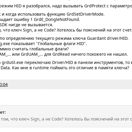
режим HID я разобрался, надо вызывать GrdProtect с параметр
к и когда использовать функцию GrdSetDriverMode.
выдает ошибку 1 GrdE_DongleNotFound.
SDK нигде не вызывается.
, что ключ Sign, а не Code? Хотелось бы пояснений на этот счет
по определению текущего режима ключа Guardant driver/HID.
g.exe показывает "Глобальные флаги HID".
аммно считать глобальные флаги?
AM_... или GrdUAM_... для GrdRead ничего похожего не нашел.
в grdutil.exe переключаю Driver/HID в панели инструментов, то 
Data. Как мне в runtime поймать это отличие в памяти ключа?
0:04
ет:
том, что ключ Sign, а не Code? Хотелось бы пояснений на этот с