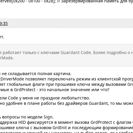
ed[0x200 - 0x100 - 0x28]; // Зарезервированная память для б
9:35
т.
я работает только с ключами Guardant Code. Более подробно о 
erMode.
я не складывается полная картина.
tDriverMode позволяет переключать режим из клиентской прог
ет глобальные флаги при прошивке ключа между вызовами GrdI
мые в GrdProtect - это начальное значение или что?
ели Code у меня не праздное любопытство.
но удобнее в плане работы без драйверов Guardant, то мы мо
ь вопросы по модели Sign.
оддержка HID фиксируется в момент вызова GrdProtect с флагом 
ошивке ключа с вызовом GrdInit и последующим формирование
 продаваемых ключей мы научились на выбор делать их с глоба