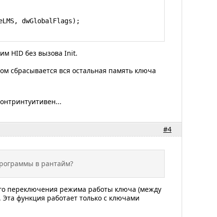
м HID без вызова Init.
этом сбрасывается вся остальная память ключа
контринтуитивен...
#4
программы в рантайм?
ого переключения режима работы ключа (между
 Эта функция работает только с ключами