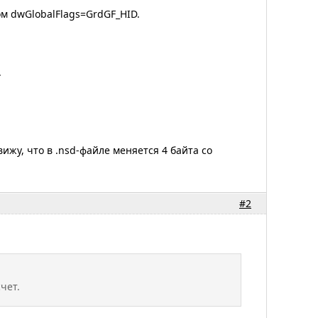
ом dwGlobalFlags=GrdGF_HID.
.
вижу, что в .nsd-файле меняется 4 байта со
#2
чет.