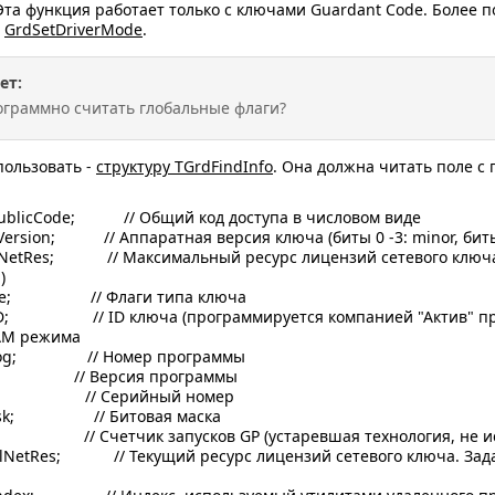
 Эта функция работает только с ключами Guardant Code. Более 
-
GrdSetDriverMode
.
ет:
ограммно считать глобальные флаги?
пользовать -
структуру TGrdFindInfo
. Она должна читать поле с
icCode; // Общий код доступа в числовом виде
sion; // Аппаратная версия ключа (биты 0 -3: minor, биты 4
tRes; // Максимальный ресурс лицензий сетевого ключа (
)
; // Флаги типа ключа
// ID ключа (программируется компанией "Актив" при п
AM режима
og; // Номер программы
; // Версия программы
 // Серийный номер
k; // Битовая маска
 Счетчик запусков GP (устаревшая технология, не исп
Res; // Текущий ресурс лицензий сетевого ключа. Задает