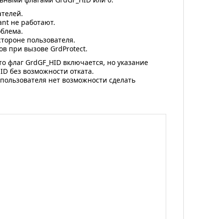
ателей.
nt не работают.
облема.
стороне пользователя.
ов при вызове GrdProtect.
то флаг GrdGF_HID включается, но указание
ID без возможности отката.
е пользователя нет возможности сделать