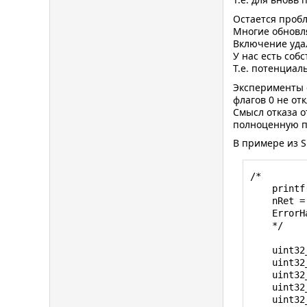
Остается пробл
Многие обновл
Включение удал
У нас есть соб
Т.е. потенциал
Эксперименты с
флагов 0 не от
Смысл отказа о
полноценную п
В примере из S
/*

    printf("Init: ");

    nRet = grdDongle.Init();

    ErrorHandling(nRet);

    */

    uint32_t dwWrProt = 3952;

    uint32_t dwRdProt = 3952;

    uint32_t dwNumFunc = 40;

    uint32_t dwTableLMS = 0;

    uint32_t dwGlobalFlags = 0/*GrdGF_HID*/;
