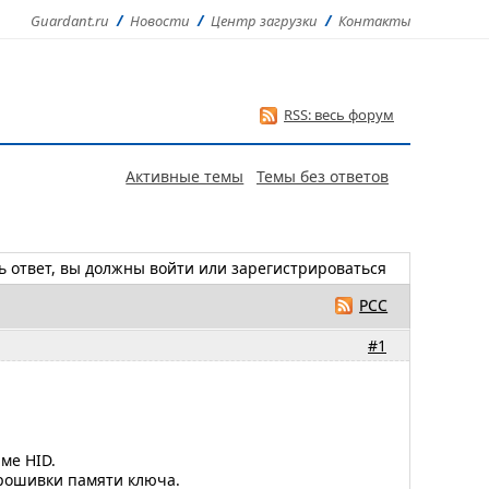
Guardant.ru
Новости
Центр загрузки
Контакты
RSS: весь форум
Активные темы
Темы без ответов
ь ответ, вы должны
войти
или
зарегистрироваться
РСС
#1
ме HID.
прошивки памяти ключа.