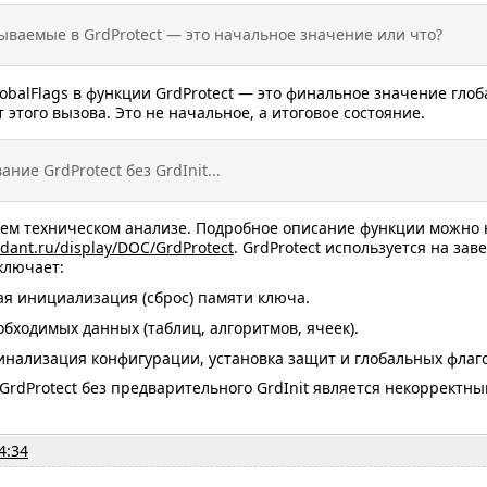
зываемые в GrdProtect — это начальное значение или что?
balFlags в функции GrdProtect — это финальное значение глоба
 этого вызова. Это не начальное, а итоговое состояние.
ание GrdProtect без GrdInit...
ем техническом анализе. Подробное описание функции можно н
rdant.ru/display/DOC/GrdProtect
. GrdProtect используется на з
ключает:
ая инициализация (сброс) памяти ключа.
обходимых данных (таблиц, алгоритмов, ячеек).
инализация конфигурации, установка защит и глобальных флаго
GrdProtect без предварительного GrdInit является некорректны
4:34