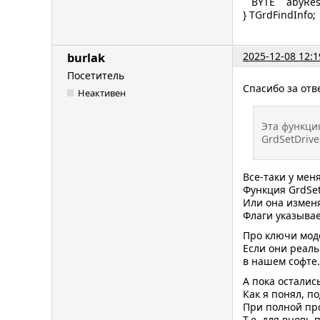
BYTE abyReserv
} TGrdFindInfo;
2025-12-08 12:1
burlak
Посетитель
Спасибо за отве
Неактивен
Эта функци
GrdSetDriv
Все-таки у мен
Функция GrdSe
Или она изменя
Флаги указывае
Про ключи мод
Если они реаль
в нашем софте.
А пока осталис
Как я понял, п
При полной пр
Т.е. для вновь