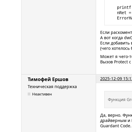
    printf("Protect: ");

    nRet = grdDongle.Protect(dwWrProt, dwRdProt, dwNumFunc, dwTableLMS, dwGlobalFlags);

    Err
Если раскомент
А вот когда dwG
Если добавить 
(чего хотелось 
Может я чего-т
Вызов Protect 
2025-12-09 15:1
Тимофей Ершов
Техническая поддержка
Неактивен
Функция Gr
Да, верно. Фу
драйверным и 
Guardant Code.