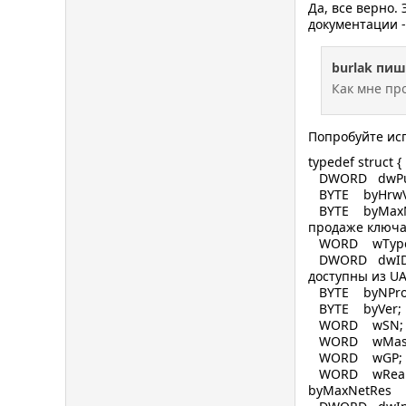
Да, все верно.
документации 
burlak пиш
Как мне пр
Попробуйте ис
typedef struct {
DWORD dwPubl
BYTE byHrwVer
BYTE byMaxNe
продаже ключа
WORD wType
DWORD dwID; 
доступны из U
BYTE byNPr
BYTE byVer
WORD wSN;
WORD wMas
WORD wGP; //
WORD wRealNet
byMaxNetRes