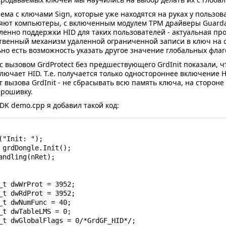
ема с ключами Sign, которые уже находятся на руках у пользов
яют компьютеры, с включенным модулем TPM драйверы Guarda
енно поддержки HID для таких пользователей - актуальная пр
ственный механизм удаленной ограниченной записи в ключ на 
ьно есть возможность указать другое значение глобальных флаг
 вызовом GrdProtect без предшествующего GrdInit показали, ч
ключает HID. Т.е. получается только одностороннее включение H
т вызова GrdInit - не сбрасывать всю память ключа, на сторон
рошивку.
DK demo.cpp я добавил такой код: