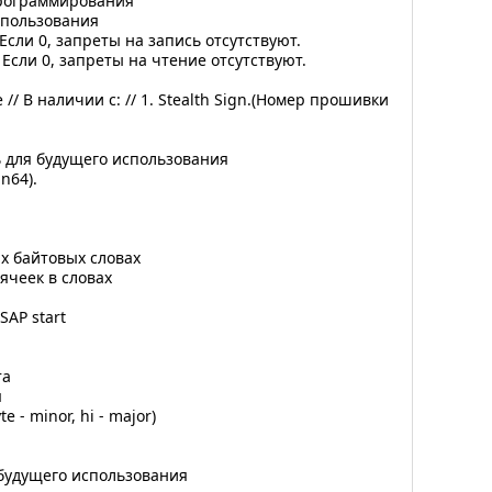
ограммирования
спользования
ли 0, запреты на запись отсутствуют.
ли 0, запреты на чтение отсутствуют.
 наличии с: // 1. Stealth Sign.(Номер прошивки
ь для будущего использования
n64).
 байтовых словах
еек в словах
AP start
та
я
 minor, hi - major)
дущего использования