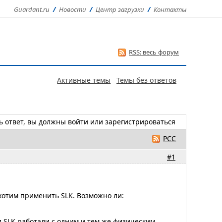
Guardant.ru
Новости
Центр загрузки
Контакты
RSS: весь форум
Активные темы
Темы без ответов
ь ответ, вы должны
войти
или
зарегистрироваться
РСС
#1
хотим применить SLK. Возможно ли:
 SLK работали с одним и тем же физическим