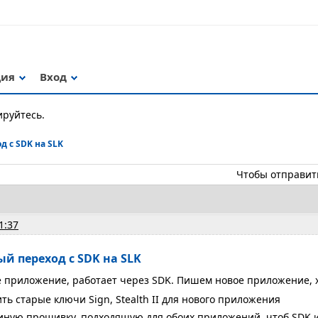
ция
Вход
ируйтесь.
 с SDK на SLK
Чтобы отправит
1:37
ый переход с SDK на SLK
е приложение, работает через SDK. Пишем новое приложение, 
ь старые ключи Sign, Stealth II для нового приложения
иную прошивку, подходящую для обоих приложений, чтоб SDK и