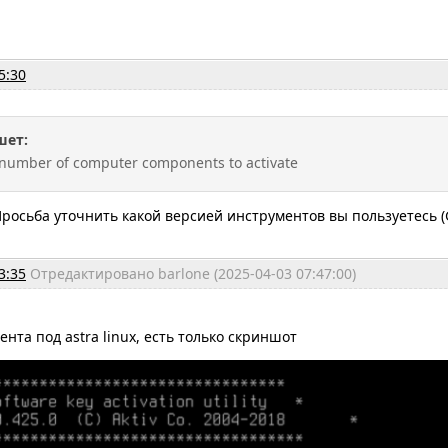
5:30
шет:
t number of computer components to activate
росьба уточнить какой версией инструментов вы пользуетесь (G
3:35
Отредактировано barlone (2025-04-03 07:47:00)
ента под astra linux, есть только скриншот