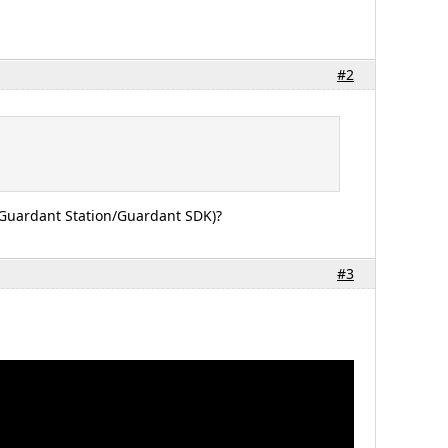
#2
uardant Station/Guardant SDK)?
#3