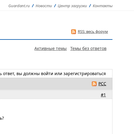
Guardant.ru
Новости
Центр загрузки
Контакты
RSS: весь форум
Активные темы
Темы без ответов
ь ответ, вы должны
войти
или
зарегистрироваться
РСС
#1
ь?