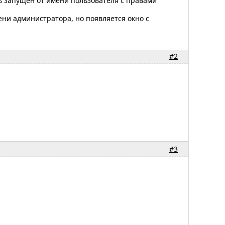
ыть запущен от имени пользователя с правами
ени администратора, но появляется окно с
#2
#3