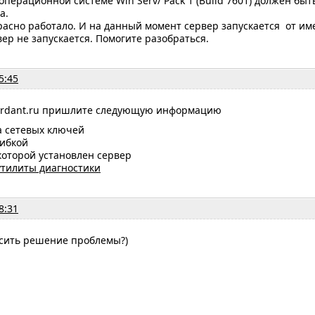
 операционной системе Win Serv/ Pack 1 (Build 7601) должен б
а.
расно работало. И на данный момент сервер запускается от им
ер не запускается. Помогите разобраться.
5:45
ardant.ru пришлите следующую информацию
а сетевых ключей
ибкой
которой установлен сервер
утилиты диагностики
8:31
сить решение проблемы?)