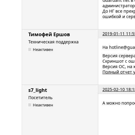
Guardant net в
администратор
До НГ все прек
ошибкой и серв
2019-01-11 11:5
Тимофей Ершов
Техническая поддержка
На hotline@gu
Неактивен
Версия сервер
Скриншот с ош
Версия ОС, на 
Полный отчет 
2025-02-10 18:1
s7_light
Посетитель
А можно попро
Неактивен