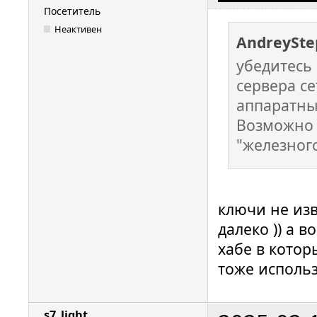
Посетитель
Неактивен
AndreySte
убедитесь
сервера с
аппаратны
Возможно с
"железног
ключи не изв
далеко )) а 
хабе в котор
тоже исполь
s7_light