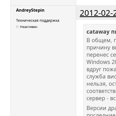
2012-02-
AndreyStepin
Техническая поддержка
Неактивен
cataway п
В общем, 
причину в
перенес с
Windows 20
вдруг пож
служба вис
нельзя, ос
соответств
сервер - в
Версии др
последние