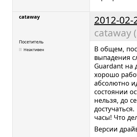
2012-02-
cataway
cataway (
Посетитель
В общем, по
Неактивен
выпадения сл
Guardant на 
хорошо работ
абсолютно ид
состоянии ос
нельзя, до с
достучаться.
часы! Что де
Версии драй