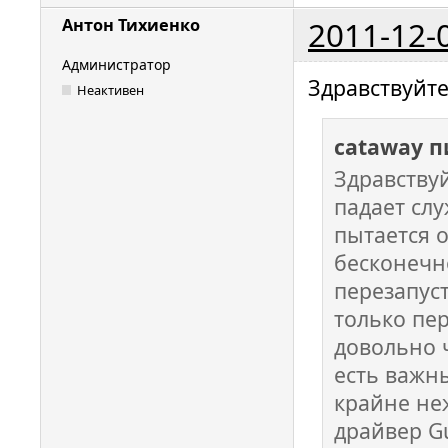
2011-12-
Антон Тихиенко
Администратор
Здравствуйте
Неактивен
cataway п
Здравству
падает слу
пытается о
бесконечн
перезапуст
только пер
довольно ч
есть важн
крайне не
драйвер Gu