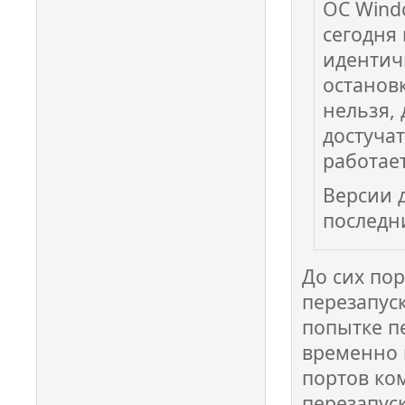
ОС Wind
сегодня 
идентич
остановк
нельзя, 
достучат
работает
Версии 
последн
До сих по
перезапуск
попытке п
временно 
портов ко
перезапуск