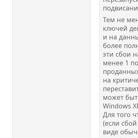
подвисани
Тем не мен
ключей де
и на данн
более пол
эти сбои 
менее 1 п
проданных
на критич
перестави
может быт
Windows X
Для того 
(если сбой
виде обыч