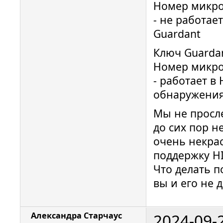
Номер микро
- не работае
Guardant
Ключ Guardan
Номер микро
- работает в
обнаружения)
Мы не просле
до сих пор н
очень некра
поддержку H
Что делать п
вы и его не 
2024-09-
Александра Старчаус