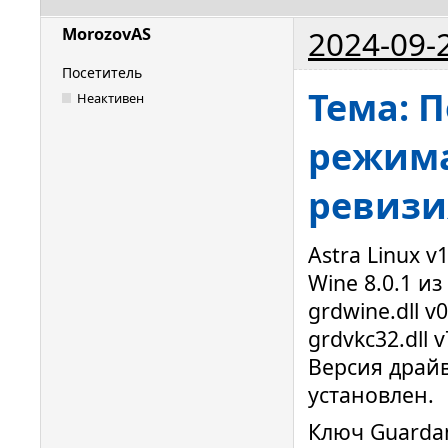
2024-09-
MorozovAS
Посетитель
Тема: 
Неактивен
режима
ревизи
Astra Linux v
Wine 8.0.1 и
grdwine.dll v0
grdvkc32.dll v
Версия драйв
установлен.
Ключ Guardan