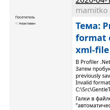
mamitko 
Посетитель
Тема: Pr
Неактивен
format 
xml-file
В Profiler .
Затем пробую
previously sa
Invalid format
C:\Src\Gentl
Галки в файл
"автоматичес