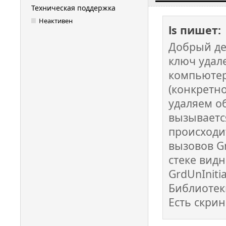
Техническая поддержка
Неактивен
ls пишет:
Добрый де
ключ удал
компьютер
(конкретно
удаляем об
вызывается
происходит
вызовов Grd
стеке видн
GrdUnInitia
Библиотеки
Есть скрин