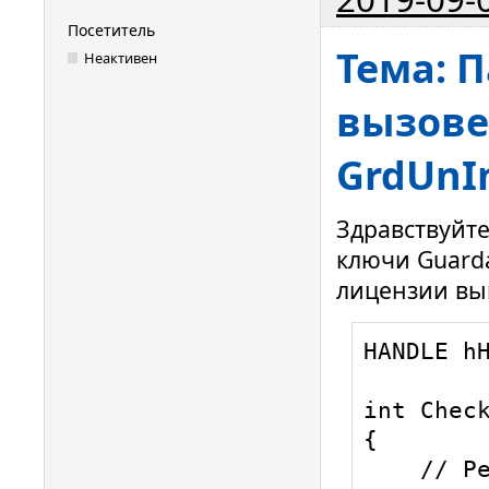
Посетитель
Тема: 
Неактивен
вызове
GrdUnIn
Здравствуйт
ключи Guard
лицензии вы
HANDLE hH
int Check
{ 

    // Результат работы функции
