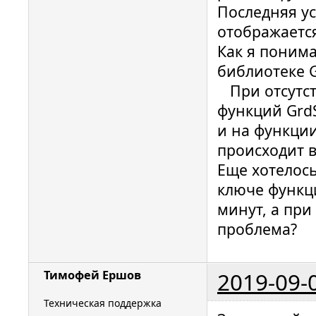
Последняя у
           (GrdSetWorkMode(hHandl
отображается 
== GrdE_O
Как я поним
           (GrdLogin(hHandle) == G
библиотеке G
        {

При отсутст
            keyOk =
функций GrdS
        // Возникли ошибки при подключению 
к ключу

и на функции
        } else {

происходит в
            GrdCloseHandle(
Еще хотелос
            hHan
ключе функц
INVALID_H
минут, а при
            GrdClea
проблема?
        }

    } else {

2019-09-
Тимофей Ершов
        // Ключ присутствует и уже был 
проинициа
Техническая поддержка