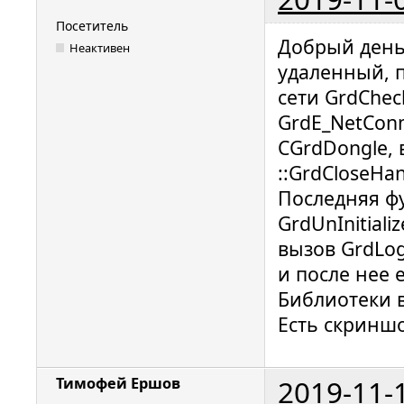
Посетитель
Добрый день!
Неактивен
удаленный, 
сети GrdChec
GrdE_NetConn
CGrdDongle, 
::GrdCloseHa
Последняя фу
GrdUnInitiali
вызов GrdLogo
и после нее е
Библиотеки в
Есть скриншо
2019-11-
Тимофей Ершов