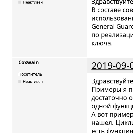
Здравствуйте
        keyOk = true;

Неактивен
В составе с
    }

использован
    if(keyOk)

General Guar
    {

по реализац
        // Вызов внутренних функций ключа 
ключа.
для прове
        res = GrdCodeRun(...) 

2019-09-
Coxwain
        ...

    }

Посетитель
Здравствуйте
Неактивен
Примеры я п
    return res;

достаточно о
}
одной функц
А вот пример
нашел. Цикл
есть функци