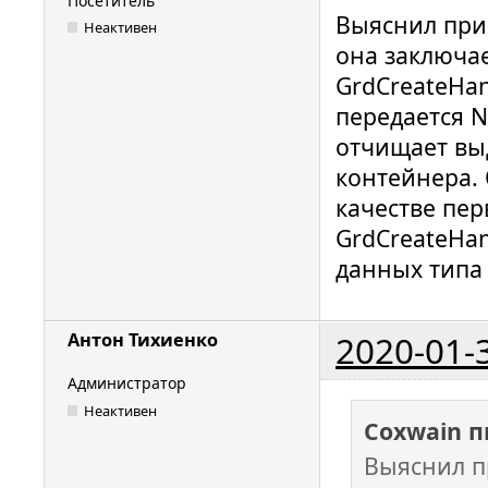
Посетитель
Выяснил при
Неактивен
она заключае
GrdCreateHan
передается N
отчищает вы
контейнера. 
качестве пе
GrdCreateHan
данных типа 
2020-01-
Антон Тихиенко
Администратор
Неактивен
Coxwain п
Выяснил п