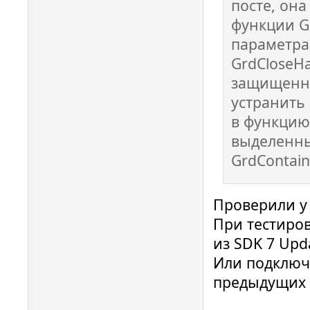
посте, она
функции Gr
параметра
GrdCloseH
защищенно
устранить 
в функцию 
выделенны
GrdContain
Проверили у 
При тестиро
из SDK 7 Upd
Или подключ
предыдущих 