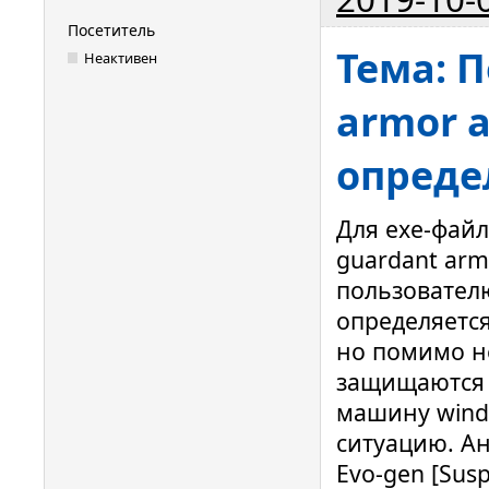
Посетитель
Тема: 
Неактивен
armor 
опреде
Для exe-файл
guardant ar
пользователю
определяется
но помимо не
защищаются 
машину wind
ситуацию. Ан
Evo-gen [Susp