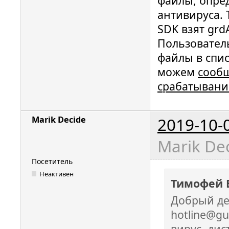
файлы, опре
антивируса. 
SDK взят grd
Пользовател
файлы в спис
можем
сооб
срабатыван
2019-10-
Marik Decide
Marik Dec
Посетитель
Неактивен
Тимофей 
Добрый де
hotline@g
вирус, дис