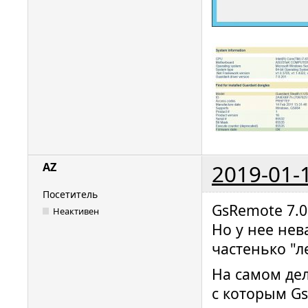
2019-01-
AZ
Посетитель
GsRemote 7.0
Неактивен
Но у нее нев
частенько "л
На самом дел
с которым Gs