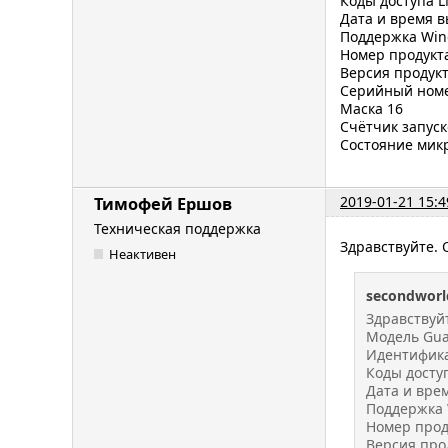
Коды доступа 
Дата и время в
Поддержка Win
Номер продукта
Версия продукт
Серийный номер
Маска 16
Счётчик запус
Состояние мик
2019-01-21 15:4
Тимофей Ершов
Техническая поддержка
Здравствуйте. 
Неактивен
secondworl
Здравствуйт
Модель Guar
Идентифика
Коды досту
Дата и врем
Поддержка 
Номер прод
Версия про