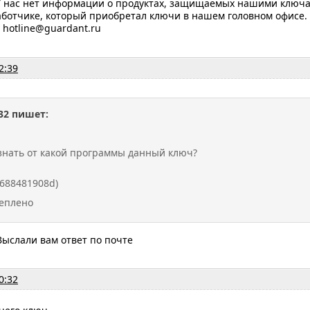
У нас нет информации о продуктах, защищаемых нашими ключ
аботчике, который приобретал ключи в нашем головном офисе.
 hotline@guardant.ru
2:39
32 пишет:
знать от какой программы данный ключ?
(688481908d)
еплено
Выслали вам ответ по почте
0:32