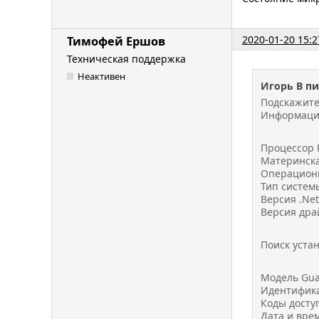
2020-01-20 15:2
Тимофей Ершов
Техническая поддержка
Неактивен
Игорь В п
Подскажите
Информация 
Процессор P
Материнска
Операционна
Тип систем
Версия .Net 
Версия дра
Поиск устан
Модель Guar
Идентифика
Коды досту
Дата и врем