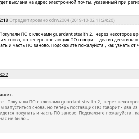
дет выслана на адрес электронной почты, указанный при реги
2:18
Отредактировано cdrw2004 (2019-10-02 11:24:26)
 Покупали ПО с ключами guardant stealth 2, через некоторое в
ься снова, но теперь поставщик ПО говорит - два из десяти клю
ать и часть ПО заново. Подскажите пожалуйста , как узнать от ч
8:22
ишет:
е . Покупали ПО с ключами guardant stealth 2, через некоторо
м запуститься снова, но теперь поставщик ПО говорит - два из
идется покупать и часть ПО заново. Подскажите пожалуйста , как
нас не было...