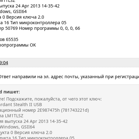
LM1TLSZ
ыпуска 24 Apr 2013 14-35-42
dows, GSII64
 0 Версия ключа 2.0
а 16 Тип микроконтроллера 05
 50769 Номер программы 0, 0, 0, 66
ков 65535
ропрограммы OK
9:04
Ответ направили на эл. адрес почты, указанный при регистрац
d пишет:
е! Подскажите, пожалуйста, от чего этот ключ:
dant Stealth II USB
ционный номер 2E987475h (781743221d)
па LM1TLSZ
я выпуска 24 Apr 2013 14-35-42
Windows, GSII64
укта 0 Версия ключа 2.0
дукта 16 Тип микроконтроллера 05