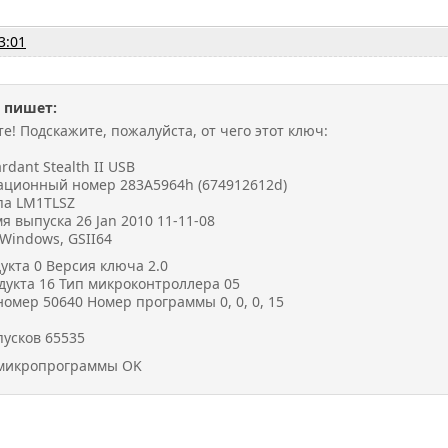
3:01
 пишет:
е! Подскажите, пожалуйста, от чего этот ключ:
dant Stealth II USB
ционный номер 283A5964h (674912612d)
па LM1TLSZ
я выпуска 26 Jan 2010 11-11-08
Windows, GSII64
укта 0 Версия ключа 2.0
дукта 16 Тип микроконтроллера 05
омер 50640 Номер программы 0, 0, 0, 15
пусков 65535
 микропрограммы OK