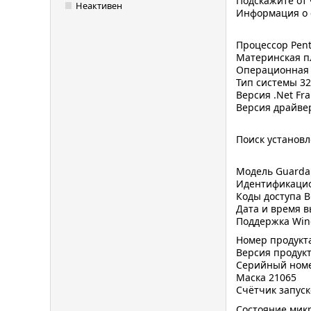
Подскажите от 
Неактивен
Информация о с
Процессор Pent
Материнская п
Операционная си
Тип системы 3
Версия .Net Fram
Версия драйвер
Поиск установл
Модель Guardan
Идентификацио
Коды доступа 
Дата и время в
Поддержка Win
Номер продукта
Версия продукт
Серийный номер
Маска 21065
Счётчик запус
Состояние мик