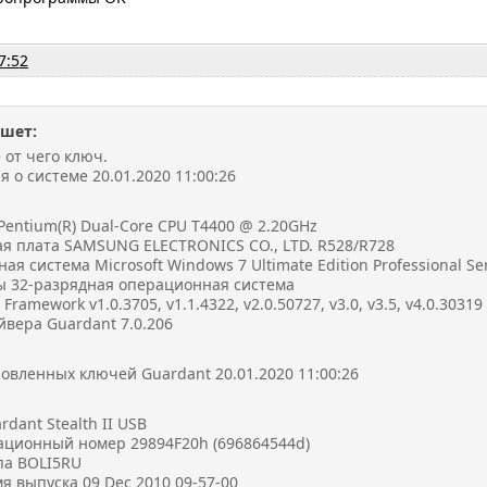
7:52
ишет:
 от чего ключ.
о системе 20.01.2020 11:00:26
entium(R) Dual-Core CPU T4400 @ 2.20GHz
я плата SAMSUNG ELECTRONICS CO., LTD. R528/R728
я система Microsoft Windows 7 Ultimate Edition Professional Serv
ы 32-разрядная операционная система
Framework v1.0.3705, v1.1.4322, v2.0.50727, v3.0, v3.5, v4.0.30319
йвера Guardant 7.0.206
овленных ключей Guardant 20.01.2020 11:00:26
dant Stealth II USB
ционный номер 29894F20h (696864544d)
па BOLI5RU
я выпуска 09 Dec 2010 09-57-00