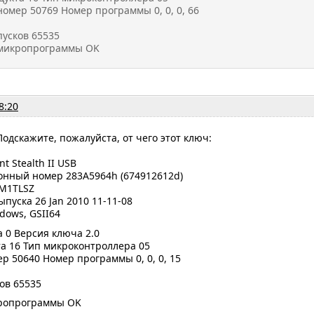
омер 50769 Номер программы 0, 0, 0, 66
пусков 65535
 микропрограммы OK
8:20
Подскажите, пожалуйста, от чего этот ключ:
t Stealth II USB
нный номер 283A5964h (674912612d)
LM1TLSZ
ыпуска 26 Jan 2010 11-11-08
dows, GSII64
 0 Версия ключа 2.0
а 16 Тип микроконтроллера 05
 50640 Номер программы 0, 0, 0, 15
ков 65535
ропрограммы OK