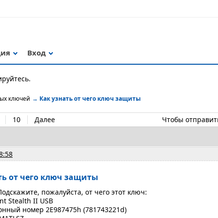
ция
Вход
ируйтесь.
ных ключей
→
Как узнать от чего ключ защиты
10
Далее
Чтобы отправит
8:58
ать от чего ключ защиты
Подскажите, пожалуйста, от чего этот ключ:
t Stealth II USB
нный номер 2E987475h (781743221d)