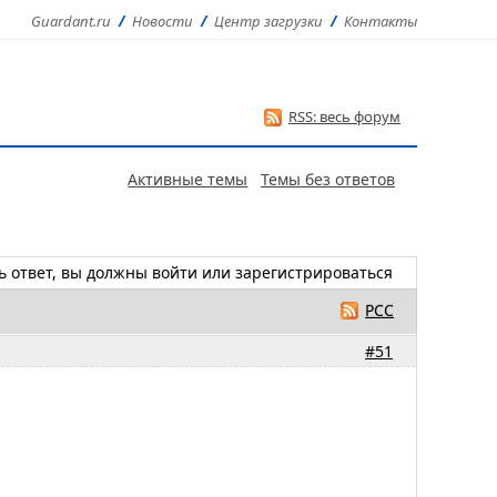
Guardant.ru
Новости
Центр загрузки
Контакты
RSS: весь форум
Активные темы
Темы без ответов
ь ответ, вы должны
войти
или
зарегистрироваться
РСС
#51