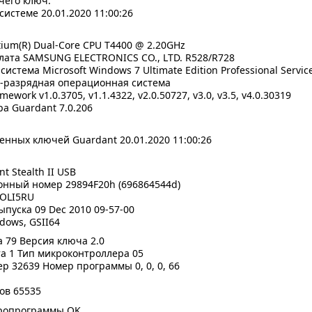
чего ключ.
истеме 20.01.2020 11:00:26
ium(R) Dual-Core CPU T4400 @ 2.20GHz
лата SAMSUNG ELECTRONICS CO., LTD. R528/R728
стема Microsoft Windows 7 Ultimate Edition Professional Service 
2-разрядная операционная система
ework v1.0.3705, v1.1.4322, v2.0.50727, v3.0, v3.5, v4.0.30319
а Guardant 7.0.206
енных ключей Guardant 20.01.2020 11:00:26
t Stealth II USB
нный номер 29894F20h (696864544d)
BOLI5RU
ыпуска 09 Dec 2010 09-57-00
dows, GSII64
 79 Версия ключа 2.0
а 1 Тип микроконтроллера 05
 32639 Номер программы 0, 0, 0, 66
ков 65535
ропрограммы OK